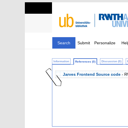
Search
Submit
Personalize
Hel
Information
Discussion (0)
References (0)
Jarves Frontend Source code
- R