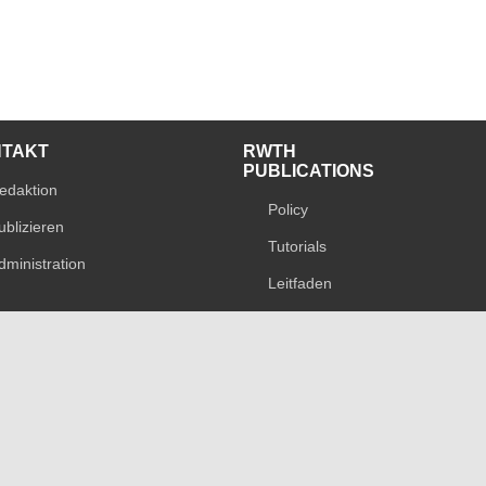
NTAKT
RWTH
PUBLICATIONS
edaktion
Policy
ublizieren
Tutorials
dministration
Leitfaden