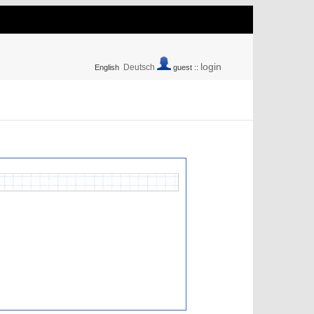
login
Deutsch
English
guest ::