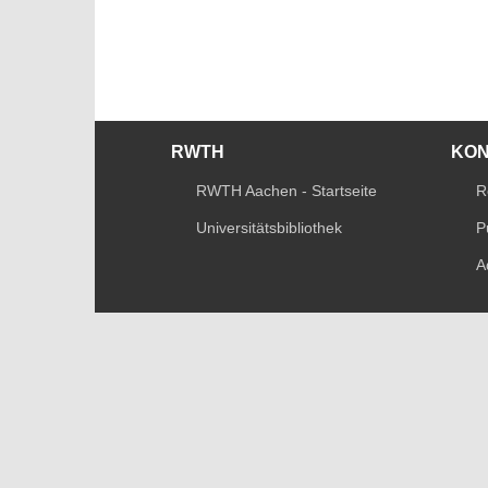
RWTH
KO
RWTH Aachen - Startseite
R
Universitätsbibliothek
P
A