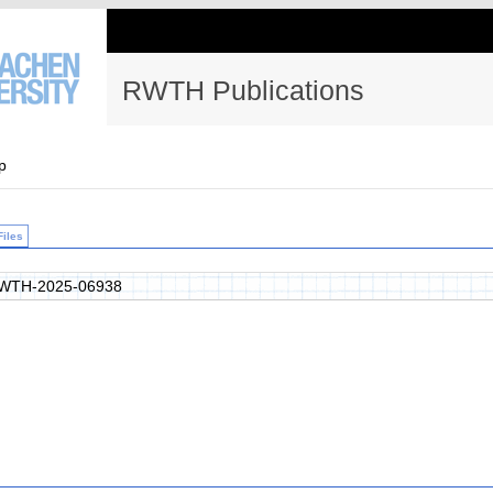
RWTH Publications
p
Files
WTH-2025-06938