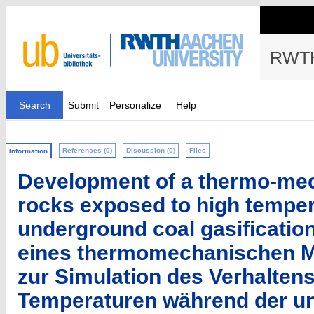
RWTH
Search
Submit
Personalize
Help
References (0)
Discussion (0)
Files
Information
Development of a thermo-mec
rocks exposed to high temper
underground coal gasificatio
eines thermomechanischen Mo
zur Simulation des Verhalten
Temperaturen während der un