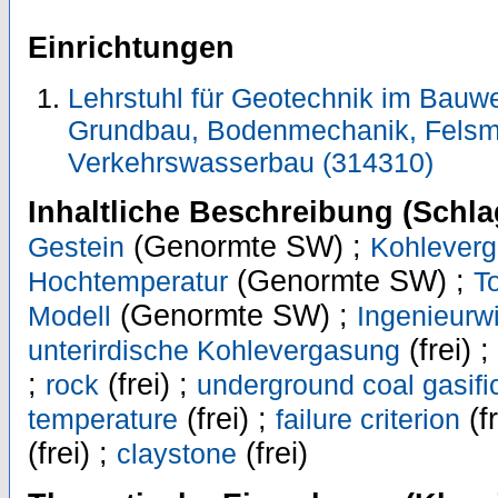
Einrichtungen
Lehrstuhl für Geotechnik im Bauwes
Grundbau, Bodenmechanik, Felsm
Verkehrswasserbau (314310)
Inhaltliche Beschreibung (Schla
(Genormte SW) ;
Gestein
Kohlever
(Genormte SW) ;
Hochtemperatur
T
(Genormte SW) ;
Modell
Ingenieurw
(frei) ;
unterirdische Kohlevergasung
;
(frei) ;
rock
underground coal gasifi
(frei) ;
(fr
temperature
failure criterion
(frei) ;
(frei)
claystone