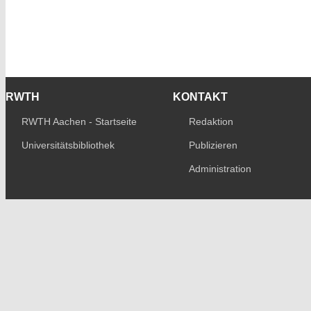
RWTH
KONTAKT
RWTH Aachen - Startseite
Redaktion
Universitätsbibliothek
Publizieren
Administration