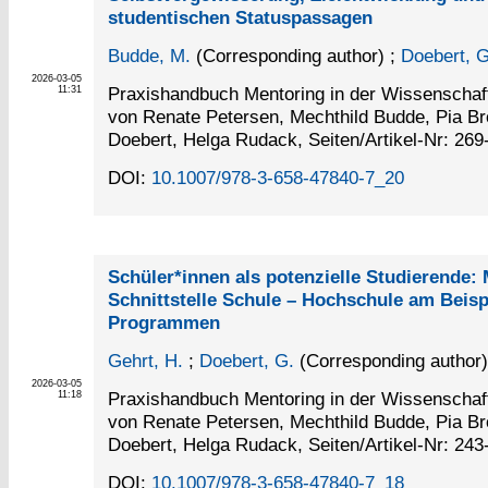
studentischen Statuspassagen
Budde, M.
(Corresponding author)
;
Doebert, G
2026-03-05
Praxishandbuch Mentoring in der Wissenschaf
11:31
von Renate Petersen, Mechthild Budde, Pia Br
Doebert, Helga Rudack, Seiten/Artikel-Nr: 269
DOI:
10.1007/978-3-658-47840-7_20
Schüler*innen als potenzielle Studierende:
Schnittstelle Schule – Hochschule am Beisp
Programmen
Gehrt, H.
;
Doebert, G.
(Corresponding author)
2026-03-05
Praxishandbuch Mentoring in der Wissenschaf
11:18
von Renate Petersen, Mechthild Budde, Pia Br
Doebert, Helga Rudack, Seiten/Artikel-Nr: 243
DOI:
10.1007/978-3-658-47840-7_18