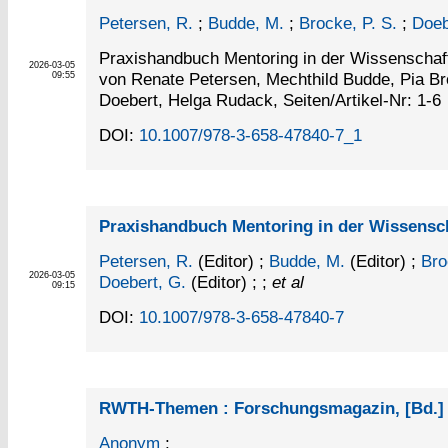
Petersen, R.
;
Budde, M.
;
Brocke, P. S.
;
Doeb
Praxishandbuch Mentoring in der Wissenschaf
2026-03-05
von Renate Petersen, Mechthild Budde, Pia Br
09:55
Doebert, Helga Rudack, Seiten/Artikel-Nr: 1-6
DOI:
10.1007/978-3-658-47840-7_1
Praxishandbuch Mentoring in der Wissensc
Petersen, R.
(Editor)
;
Budde, M.
(Editor)
;
Bro
2026-03-05
Doebert, G.
(Editor)
; ;
et al
09:15
DOI:
10.1007/978-3-658-47840-7
RWTH-Themen : Forschungsmagazin, [Bd.] 
Anonym
;