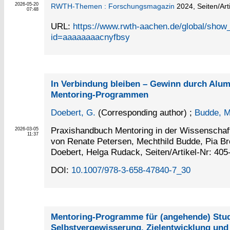
2026-05-20
RWTH-Themen : Forschungsmagazin
2024,
Seiten/Art
07:48
URL:
https://www.rwth-aachen.de/global/sho
id=aaaaaaaacnyfbsy
In Verbindung bleiben – Gewinn durch Alumn
Mentoring-Programmen
Doebert, G.
(Corresponding author)
;
Budde, M
Praxishandbuch Mentoring in der Wissenschaf
2026-03-05
11:37
von Renate Petersen, Mechthild Budde, Pia Br
Doebert, Helga Rudack, Seiten/Artikel-Nr: 405
DOI:
10.1007/978-3-658-47840-7_30
Mentoring-Programme für (angehende) Stud
Selbstvergewisserung, Zielentwicklung und