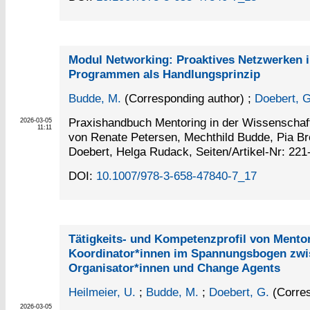
Modul Networking: Proaktives Netzwerken i
Programmen als Handlungsprinzip
Budde, M.
(Corresponding author)
;
Doebert, G
Praxishandbuch Mentoring in der Wissenschaf
2026-03-05
11:11
von Renate Petersen, Mechthild Budde, Pia Br
Doebert, Helga Rudack, Seiten/Artikel-Nr: 221
DOI:
10.1007/978-3-658-47840-7_17
Tätigkeits- und Kompetenzprofil von Mento
Koordinator*innen im Spannungsbogen zw
Organisator*innen und Change Agents
Heilmeier, U.
;
Budde, M.
;
Doebert, G.
(Corres
2026-03-05