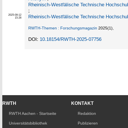
Rheinisch-Westfälische Technische Hochschul
;
2025-09-12
Rheinisch-Westfälische Technische Hochschu
15:26
RWTH-Themen : Forschungsmagazin
2025
(1)
,
DOI:
10.18154/RWTH-2025-07756
RWTH
KONTAKT
RWTH Aachen - Startseite
Redaktion
Universitätsbibliothek
Publizieren