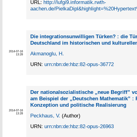
URL:
http://lufgi9.informatik.rwth-
aachen.de/PielkaDipl&highlight=%20Hypert
Die integrationsunwilligen Türken? : die Tü
Deutschland im historischen und kulturelle
2014-07-16
Akmanoglu, H.
13:28
URN:
urn:nbn:de:hbz:82-opus-36772
Der nationalsozialistische „neue Begriff” 
am Beispiel der „Deutschen Mathematik” :
Konzeption und politische Realisierung
2014-07-16
13:28
Peckhaus, V.
(Author)
URN:
urn:nbn:de:hbz:82-opus-26963