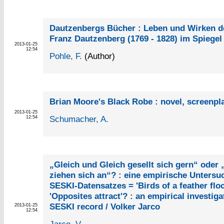
Dautzenbergs Bücher : Leben und Wirken d
Franz Dautzenberg (1769 - 1828) im Spiegel 
2013-01-25
12:54
Pohle, F.
(Author)
Brian Moore's Black Robe : novel, screenpla
2013-01-25
Schumacher, A.
12:54
„Gleich und Gleich gesellt sich gern“ oder
ziehen sich an“? : eine empirische Unters
SESKI-Datensatzes = 'Birds of a feather floc
'Opposites attract'? : an empirical investiga
SESKI record / Volker Jarco
2013-01-25
12:54