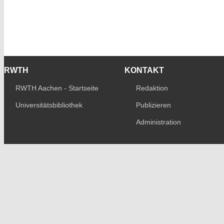
RWTH
KONTAKT
RWTH Aachen - Startseite
Redaktion
Universitätsbibliothek
Publizieren
Administration