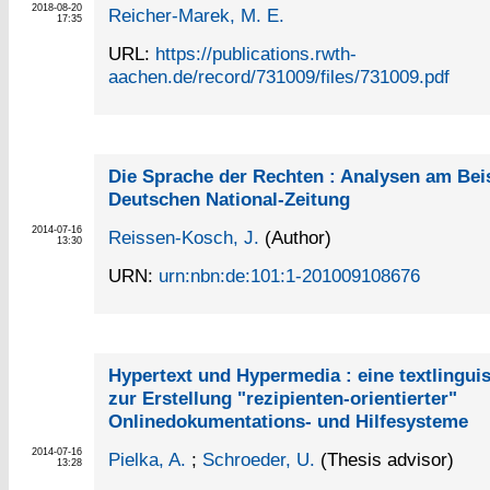
2018-08-20
Reicher-Marek, M. E.
17:35
URL:
https://publications.rwth-
aachen.de/record/731009/files/731009.pdf
Die Sprache der Rechten : Analysen am Beis
Deutschen National-Zeitung
2014-07-16
Reissen-Kosch, J.
(Author)
13:30
URN:
urn:nbn:de:101:1-201009108676
Hypertext und Hypermedia : eine textlingui
zur Erstellung "rezipienten-orientierter"
Onlinedokumentations- und Hilfesysteme
2014-07-16
Pielka, A.
;
Schroeder, U.
(Thesis advisor)
13:28