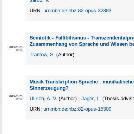
Jarco, V.
URN:
urn:nbn:de:hbz:82-opus-32383
Semiotik - Fallibilismus - Transzendentalpr
Zusammenhang von Sprache und Wissen bei
2013-01-25
12:54
Trantow, S.
(Author)
Musik Transkription Sprache : musikalische
Sinnerzeugung?
2013-01-25
Ullrich, A. V.
(Author)
;
Jäger, L.
(Thesis adviso
12:54
URN:
urn:nbn:de:hbz:82-opus-15309