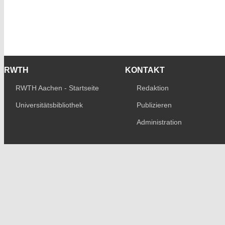
RWTH
KONTAKT
RWTH Aachen - Startseite
Redaktion
Universitätsbibliothek
Publizieren
Administration