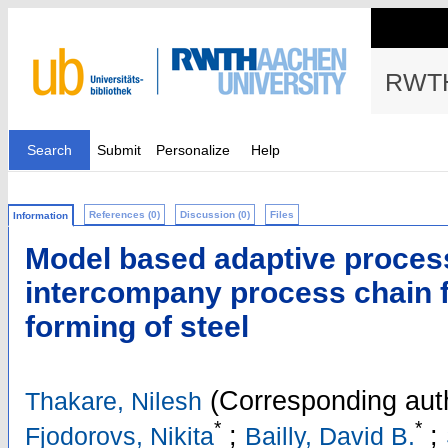
RWTH
Search
Submit
Personalize
Help
References (0)
Discussion (0)
Files
Information
Model based adaptive process
intercompany process chain f
forming of steel
(Corresponding aut
Thakare, Nilesh
*
*
;
;
Fjodorovs, Nikita
Bailly, David B.