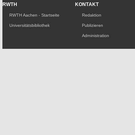
RWTH
KONTAKT
RWTH Aachen - Startseite
Redaktion
Universitätsbibliothek
Publizieren
Administration