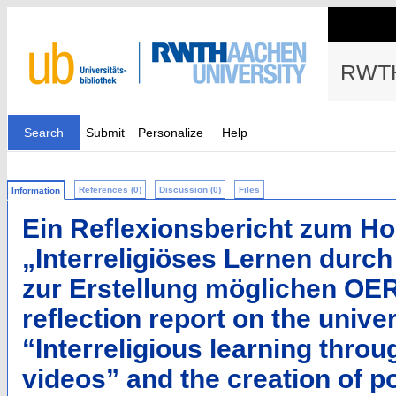
RWTH
Search
Submit
Personalize
Help
References (0)
Discussion (0)
Files
Information
Ein Reflexionsbericht zum H
„Interreligiöses Lernen durch
zur Erstellung möglichen OER
reflection report on the univer
“Interreligious learning thro
videos” and the creation of 