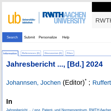
RWTH
Search
Submit
Personalize
Help
References (0)
Discussion (0)
Files
Information
Jahresbericht ..., [Bd.] 2024
*
(Editor)
;
Johannsen, Jochen
Ruffer
In
Jahresbericht ... / pnz, Patent- und Normenzentrum, RWTH Aachen