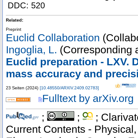
DDC: 520
Related:
Preprint
Euclid Collaboration
(Collabo
Ingoglia, L.
(Corresponding a
Euclid preparation - LXV. 
mass accuracy and precisi
23 Seiten
(
2024
)
[
10.48550/ARXIV.2409.02783
]
Fulltext by arXiv.org
;
;
; Clarivat
Current Contents - Physical