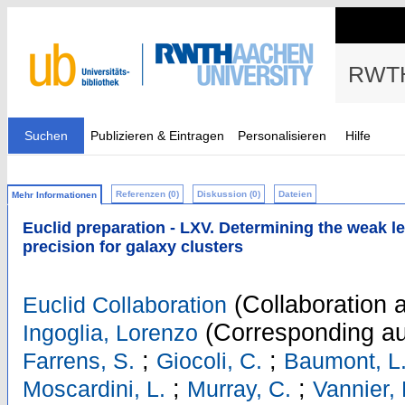
RWTH
Suchen
Publizieren & Eintragen
Personalisieren
Hilfe
Referenzen (0)
Diskussion (0)
Dateien
Mehr Informationen
Euclid preparation - LXV. Determining the weak 
precision for galaxy clusters
(Collaboration 
Euclid Collaboration
(Corresponding au
Ingoglia, Lorenzo
;
;
Farrens, S.
Giocoli, C.
Baumont, L
;
;
Moscardini, L.
Murray, C.
Vannier,