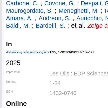
;
;
Carbone, C.
Covone, G.
Despali, 
;
;
Maurogordato, S.
Meneghetti, M.
R
;
;
Amara, A.
Andreon, S.
Auricchio, 
;
;
et al.
Baldi, M.
Bardelli, S.
Zeige a
In
695,
Seiten/Artikel-Nr.:A280
Astronomy and astrophysics
2025
Impressum
Les Ulis : EDP Science
Umfang
1-24
ISSN
1432-0746
Online