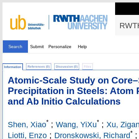
RWTH
Search
Submit
Personalize
Help
References (0)
Discussion (0)
Files
Information
Atomic-Scale Study on Core–
Precipitation in Steels: Ato
and Ab Initio Calculations
*
*
;
;
Shen, Xiao
Wang, YiXu
Xu, Ziga
*
;
;
Liotti, Enzo
Dronskowski, Richard