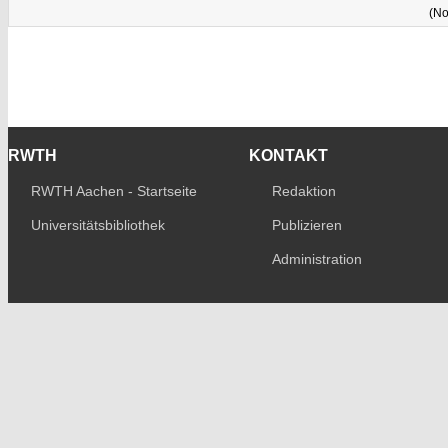
(No
RWTH
KONTAKT
RWTH Aachen - Startseite
Redaktion
Universitätsbibliothek
Publizieren
Administration