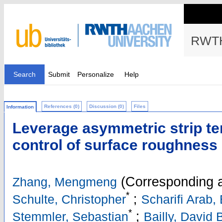
RWTH
Search
Submit
Personalize
Help
References (0)
Discussion (0)
Files
Information
Leverage asymmetric strip te
control of surface roughness 
(Corresponding a
Zhang, Mengmeng
*
;
Schulte, Christopher
Scharifi Arab
*
;
Stemmler, Sebastian
Bailly, David 