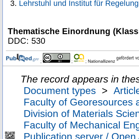
Lehrstuhl und Institut für Regelun
Thematische Einordnung (Klassi
DDC: 530
;
;
; Nationallizenz
The record appears in thes
Document types
>
Articl
Faculty of Georesources a
Division of Materials Sci
Faculty of Mechanical Eng
Publication server / Open