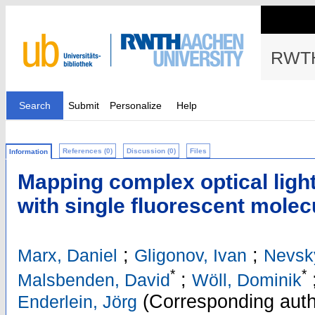
RWTH
Search
Submit
Personalize
Help
References (0)
Discussion (0)
Files
Information
Mapping complex optical light 
with single fluorescent molec
;
;
Marx, Daniel
Gligonov, Ivan
Nevsky
*
*
;
Malsbenden, David
Wöll, Dominik
(Corresponding auth
Enderlein, Jörg