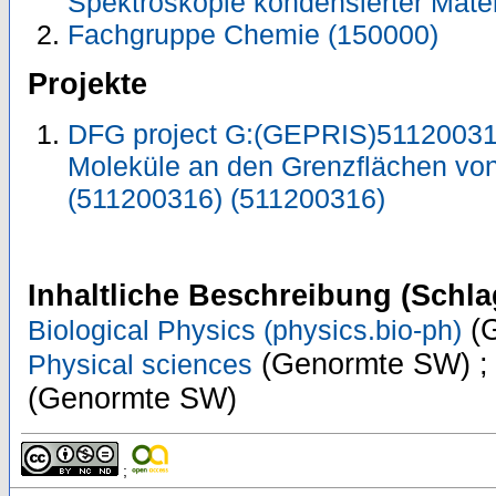
Spektroskopie kondensierter Mate
Fachgruppe Chemie (150000)
Projekte
DFG project G:(GEPRIS)511200316 
Moleküle an den Grenzflächen vo
(511200316) (511200316)
Inhaltliche Beschreibung (Schla
(G
Biological Physics (physics.bio-ph)
(Genormte SW) 
Physical sciences
(Genormte SW)
;