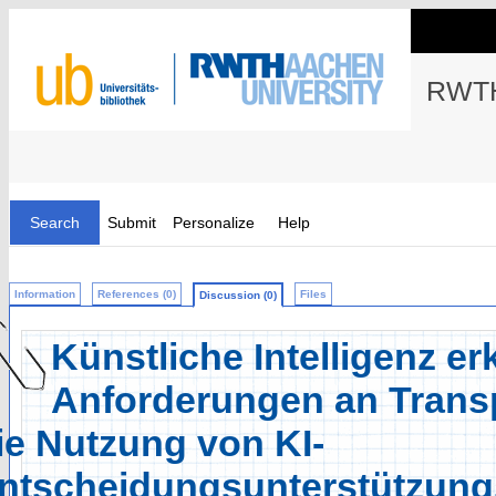
RWTH
Search
Submit
Personalize
Help
Information
References (0)
Files
Discussion (0)
Künstliche Intelligenz er
Anforderungen an Transp
ie Nutzung von KI-
ntscheidungsunterstützun