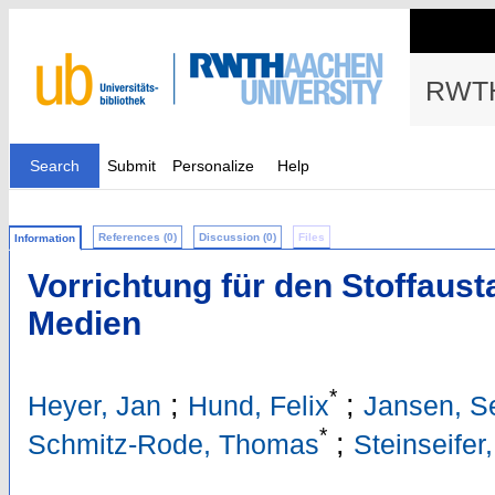
RWTH
Search
Submit
Personalize
Help
References (0)
Discussion (0)
Files
Information
Vorrichtung für den Stoffaus
Medien
*
;
;
Heyer, Jan
Hund, Felix
Jansen, Se
*
;
Schmitz-Rode, Thomas
Steinseifer,