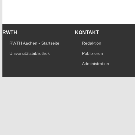
RWTH
KONTAKT
RWTH Aachen - Startseite
Redaktion
Universitätsbibliothek
Publizieren
Administration