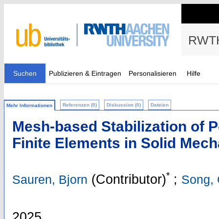
RWTH
Suchen
Publizieren & Eintragen
Personalisieren
Hilfe
Referenzen (0)
Diskussion (0)
Dateien
Mehr Informationen
Mesh-based Stabilization of 
Finite Elements in Solid Mec
*
(Contributor)
;
Sauren, Bjorn
Song,
2025