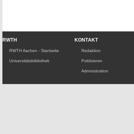
RWTH
KONTAKT
RWTH Aachen - Startseite
Redaktion
Universitätsbibliothek
Publizieren
Administration