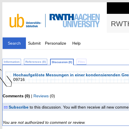
RWTH
Search
Submit
Personalize
Help
Information
References (0)
Files
Discussion (0)
Hochaufgelöste Messungen in einer kondensierenden Gren
09716
Comments (0)
|
Reviews
(0)
Subscribe
to this discussion. You will then receive all new comme
You are not authorized to comment or review.