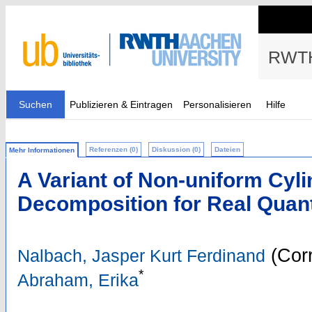
RWTH
Suchen
Publizieren & Eintragen
Personalisieren
Hilfe
Referenzen (0)
Diskussion (0)
Dateien
Mehr Informationen
A Variant of Non-uniform Cyli
Decomposition for Real Quanti
(Corr
Nalbach, Jasper Kurt Ferdinand
*
Abraham, Erika