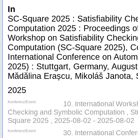
In
SC-Square 2025 : Satisfiability C
Computation 2025 : Proceedings of 
Workshop on Satisfiability Checki
Computation (SC-Square 2025), Co
International Conference on Auto
2025) : Stuttgart, Germany, August
Mădălina Erașcu, Mikoláš Janota, S
2025
Konferenz/Event:
10. International Worksh
Checking and Symbolic Computation , Stu
Square 2025 , 2025-08-02 - 2025-08-02
Konferenz/Event:
30. International Conf