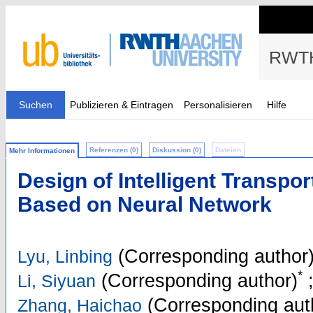
RWTH
Suchen
Publizieren & Eintragen
Personalisieren
Hilfe
Referenzen (0)
Diskussion (0)
Dateien
Mehr Informationen
Design of Intelligent Transpo
Based on Neural Network
(Corresponding author
Lyu, Linbing
*
(Corresponding author)
Li, Siyuan
(Corresponding aut
Zhang, Haichao