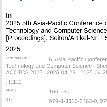
In
2025 5th Asia-Pacific Conference
Technology and Computer Scienc
[Proceedings], Seiten/Artikel-Nr: 
2025
Konferenz/Event:
5. Asia-Pacific Confer
Technology and Computer Science , Shen
ACCTCS 2025 , 2025-04-23 - 2025-04-2
: IEEE
Umfang
156-160
ISBN
979-8-3315-2463-0, 97