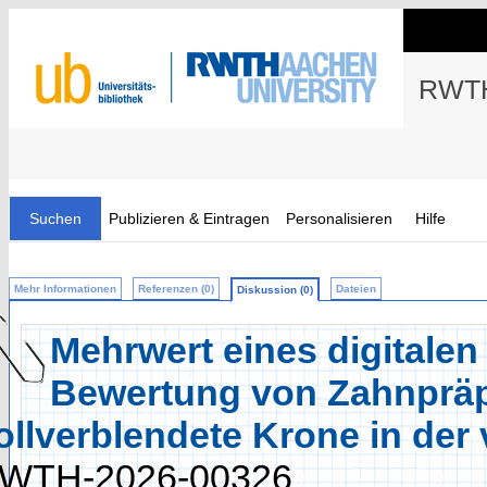
RWTH
Suchen
Publizieren & Eintragen
Personalisieren
Hilfe
Mehr Informationen
Referenzen (0)
Dateien
Diskussion (0)
Mehrwert eines digitalen
Bewertung von Zahnpräpa
ollverblendete Krone in der
WTH-2026-00326