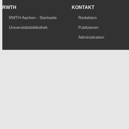
RWTH
KONTAKT
RWTH Aachen - Startseite
Redaktion
Universitätsbibliothek
Publizieren
Administration