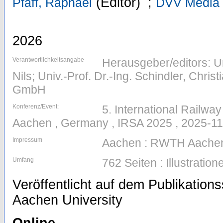
(Editor)
;
Pfaff, Raphael
DVV Media
2026
Verantwortlichkeitsangabe
Herausgeber/editors: Un
Nils; Univ.-Prof. Dr.-Ing. Schindler, Chr
GmbH
Konferenz/Event:
5. International Railw
Aachen , Germany , IRSA 2025 , 2025-11
Impressum
Aachen : RWTH Aachen
Umfang
762 Seiten : Illustrati
Veröffentlicht auf dem Publikatio
Aachen University