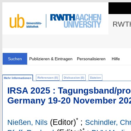
RWTH
Suchen
Publizieren & Eintragen
Personalisieren
Hilfe
Referenzen (0)
Diskussion (0)
Dateien
Mehr Informationen
IRSA 2025 : Tagungsband/pro
Germany 19-20 November 20
*
(Editor)
;
Nießen, Nils
Schindler, Chr
*