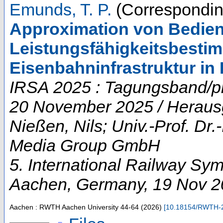
Emunds, T. P.
(Correspondin
Approximation von Bedie
Leistungsfähigkeitsbest
Eisenbahninfrastruktur i
IRSA 2025 : Tagungsband/p
20 November 2025 / Herausgeb
Nießen, Nils; Univ.-Prof. Dr.
Media Group GmbH
5. International Railway S
Aachen
,
Germany
, 19 Nov 
Aachen : RWTH Aachen University
44-64
(
2026
)
[
10.18154/RWTH-