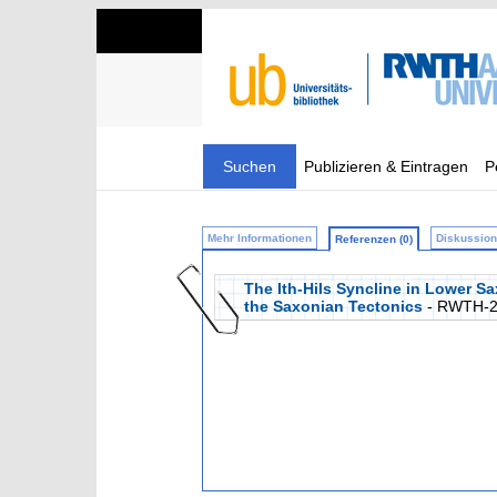
Suchen
Publizieren & Eintragen
P
Mehr Informationen
Diskussion 
Referenzen (0)
The Ith-Hils Syncline in Lower S
the Saxonian Tectonics
- RWTH-2