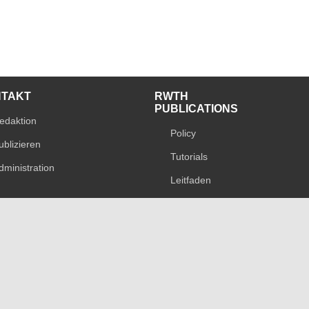
NTAKT
RWTH
PUBLICATIONS
edaktion
Policy
ublizieren
Tutorials
dministration
Leitfaden