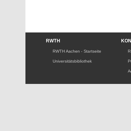
RWTH
KO
RWTH Aachen - Startseite
R
Universitätsbibliothek
P
A