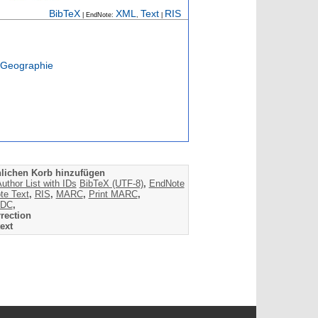
BibTeX
XML
Text
RIS
| EndNote:
,
|
 Geographie
lichen Korb hinzufügen
uthor List with IDs
BibTeX (UTF-8)
,
EndNote
te Text
,
RIS
,
MARC
,
Print MARC
,
DC
,
rection
ext