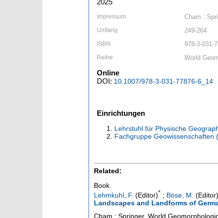
2025
Impressum
Cham : Spri
Umfang
249-264
ISBN
978-3-031-7
Reihe
World Geom
Online
DOI:
10.1007/978-3-031-77876-6_14
Einrichtungen
Lehrstuhl für Physische Geograp
Fachgruppe Geowissenschaften 
Related:
Book
*
Lehmkuhl, F.
(Editor)
;
Böse, M.
(Editor
Landscapes and Landforms of Germ
Cham : Springer, World Geomorphologi