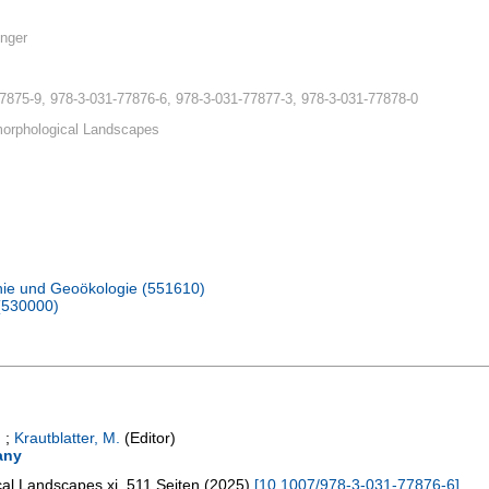
nger
7875-9, 978-3-031-77876-6, 978-3-031-77877-3, 978-3-031-77878-0
orphological Landscapes
hie und Geoökologie (551610)
(530000)
)
;
Krautblatter, M.
(Editor)
any
cal Landscapes
xi, 511 Seiten
(
2025
)
[
10.1007/978-3-031-77876-6
]