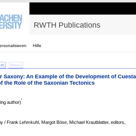
RWTH Publications
ersonalisieren
Hilfe
(0)
Dateien
wer Saxony: An Example of the Development of Cuest
f the Role of the Saxonian Tectonics
*
ng author)
/ Frank Lehmkuhl, Margot Böse, Michael Krautblatter, editors,