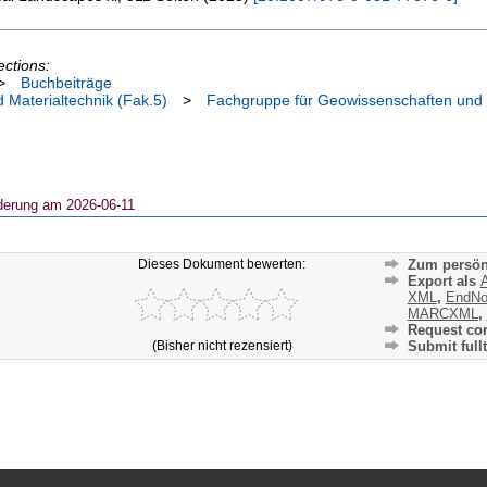
ections:
>
Buchbeiträge
 Materialtechnik (Fak.5)
>
Fachgruppe für Geowissenschaften und
derung am 2026-06-11
Dieses Dokument bewerten:
Zum persön
Export als
A
XML
,
EndNo
MARCXML
,
Request cor
(Bisher nicht rezensiert)
Submit fullt