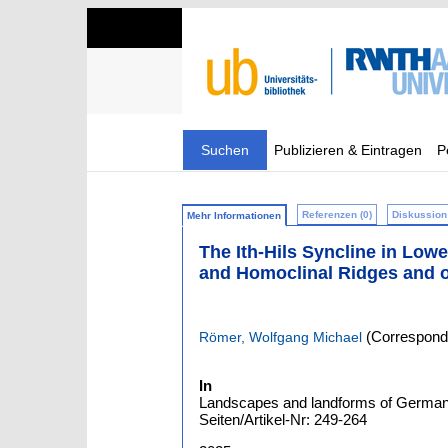
Suchen
Publizieren & Eintragen
P
Referenzen (0)
Diskussion 
Mehr Informationen
The Ith-Hils Syncline in Lo
and Homoclinal Ridges and o
(Correspondi
Römer, Wolfgang Michael
In
Landscapes and landforms of Germany 
Seiten/Artikel-Nr: 249-264