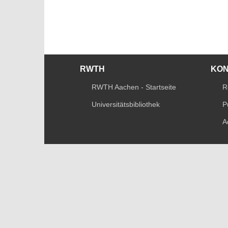
RWTH
KO
RWTH Aachen - Startseite
R
Universitätsbibliothek
P
A