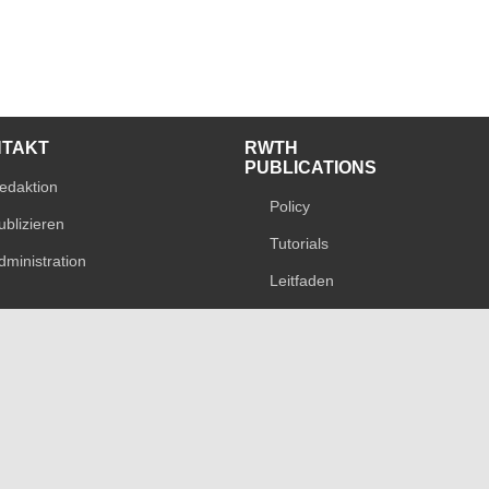
NTAKT
RWTH
PUBLICATIONS
edaktion
Policy
ublizieren
Tutorials
dministration
Leitfaden