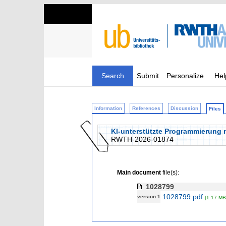
Search
Submit
Personalize
Hel
Information
References
Discussion
Files
KI-unterstützte Programmierung m
RWTH-2026-01874
Main document
file(s):
1028799
1028799.pdf
version 1
[1.17 MB