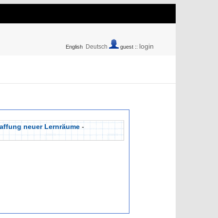
login
Deutsch
English
guest ::
chaffung neuer Lernräume
-