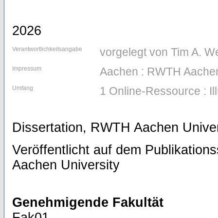
2026
Verantwortlichkeitsangabe
vorgelegt von Tim A. W
Impressum
Aachen : RWTH Aachen
Umfang
1 Online-Ressource : Il
Dissertation, RWTH Aachen Univer
Veröffentlicht auf dem Publikatio
Aachen University
Genehmigende Fakultät
Fak01