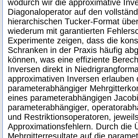
wodurch wir die approximative Inv
Diagonaloperator auf den vollstän
hierarchischen Tucker-Format übe
wiederum mit garantierten Fehler
Experimente zeigen, dass die kons
Schranken in der Praxis häufig a
können, was eine effiziente Berec
Inversen direkt in Niedrigrangform
approximativen Inversen erlauben 
parameterabhängiger Mehrgitterko
eines parameterabhängigen Jacobi
parameterabhängiger, operatorabhä
und Restriktionsoperatoren, jeweils 
Approximationsfehlern. Durch die 
Mehrgitterresultate auf die parame