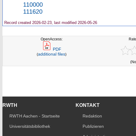
110000
111620
Record created 2026-02-23, last modified 2026-05-26
OpenAccess:
Rate
PDF
additional files
(
)
(No
RWTH
KONTAKT
RWTH Aachen - Startseite
Redaktion
Universitätsbibliothek
Publizieren