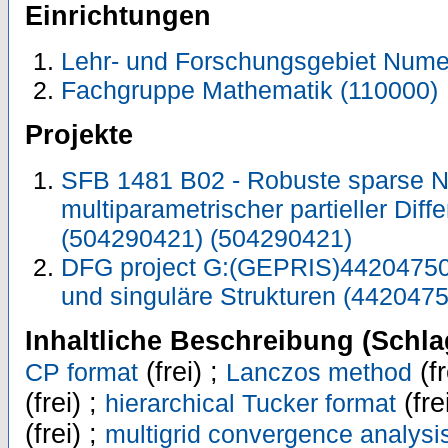
Einrichtungen
Lehr- und Forschungsgebiet Numer
Fachgruppe Mathematik (110000)
Projekte
SFB 1481 B02 - Robuste sparse N
multiparametrischer partieller Diff
(504290421) (504290421)
DFG project G:(GEPRIS)442047500
und singuläre Strukturen (442047
Inhaltliche Beschreibung (Schla
(frei) ;
(fr
CP format
Lanczos method
(frei) ;
(fre
hierarchical Tucker format
(frei) ;
multigrid convergence analysi