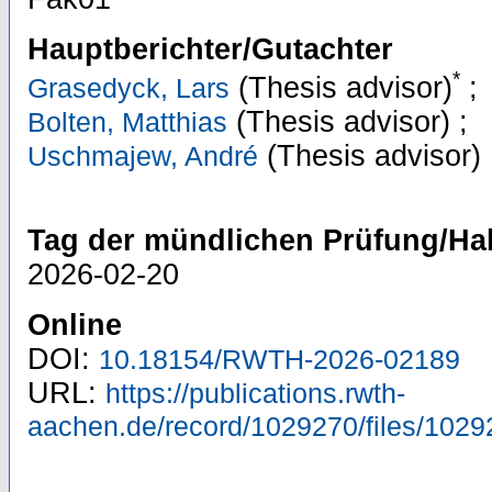
Hauptberichter/Gutachter
*
(Thesis advisor)
;
Grasedyck, Lars
(Thesis advisor)
;
Bolten, Matthias
(Thesis advisor)
Uschmajew, André
Tag der mündlichen Prüfung/Hab
2026-02-20
Online
DOI:
10.18154/RWTH-2026-02189
URL:
https://publications.rwth-
aachen.de/record/1029270/files/1029