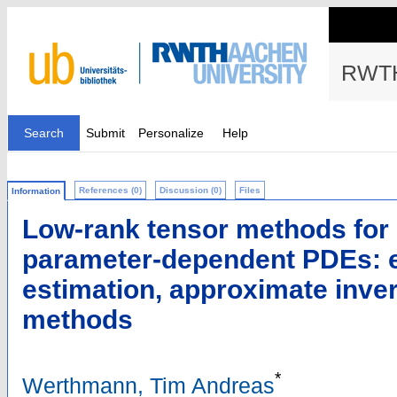
RWTH
Search
Submit
Personalize
Help
References (0)
Discussion (0)
Files
Information
Low-rank tensor methods for
parameter-dependent PDEs: 
estimation, approximate inver
methods
*
Werthmann, Tim Andreas