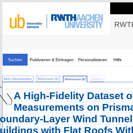
RWTH
Suchen
Publizieren & Eintragen
Personalisieren
Hilfe
Mehr Informationen
Referenzen (0)
Dateien
Diskussion (0)
A High-Fidelity Dataset 
Measurements on Prismat
oundary-Layer Wind Tunnel T
uildings with Flat Roofs Wi