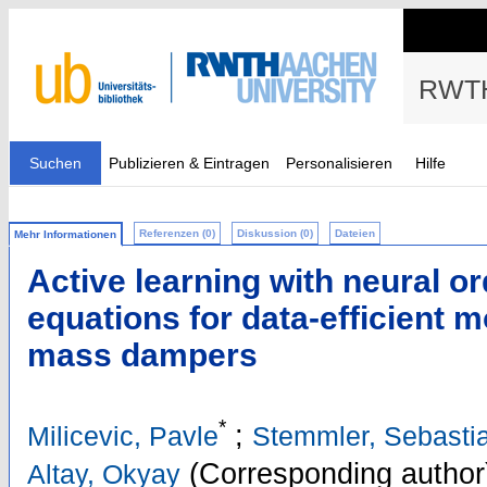
RWTH
Suchen
Publizieren & Eintragen
Personalisieren
Hilfe
Referenzen (0)
Diskussion (0)
Dateien
Mehr Informationen
Active learning with neural or
equations for data-efficient 
mass dampers
*
;
Milicevic, Pavle
Stemmler, Sebasti
(Corresponding author
Altay, Okyay