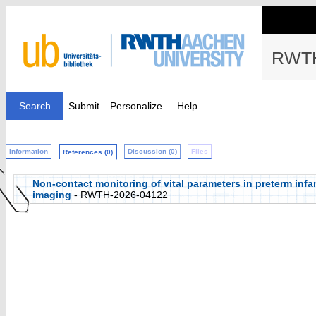
RWTH
Search
Submit
Personalize
Help
Information
Discussion (0)
Files
References (0)
Non-contact monitoring of vital parameters in preterm in
imaging
- RWTH-2026-04122