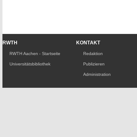
RWTH
KONTAKT
RWTH Aachen - Startseite
Redaktion
Universitätsbibliothek
Publizieren
Administration