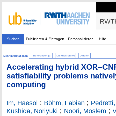
RWTH
Suchen
Publizieren & Eintragen
Personalisieren
Hilfe
Referenzen (0)
Diskussion (0)
Dateien
Mehr Informationen
Accelerating hybrid XOR–CN
satisfiability problems nativ
computing
;
;
Im, Haesol
Böhm, Fabian
Pedretti
;
;
Kushida, Noriyuki
Noori, Moslem
V