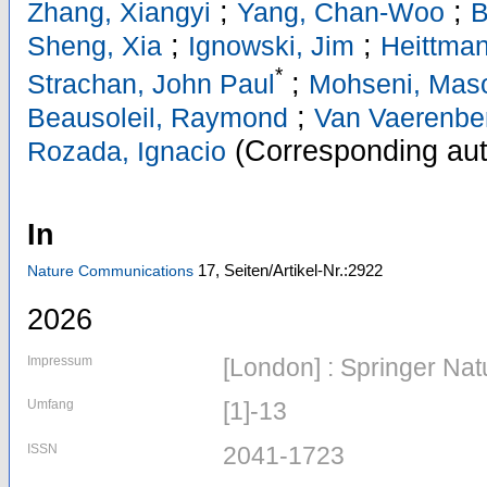
;
;
Zhang, Xiangyi
Yang, Chan-Woo
B
;
;
Sheng, Xia
Ignowski, Jim
Heittman
*
;
Strachan, John Paul
Mohseni, Mas
;
Beausoleil, Raymond
Van Vaerenbe
(Corresponding aut
Rozada, Ignacio
In
17,
Seiten/Artikel-Nr.:2922
Nature Communications
2026
Impressum
[London] : Springer Nat
Umfang
[1]-13
ISSN
2041-1723