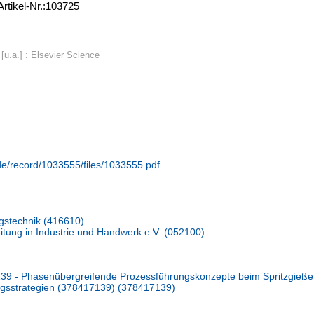
Artikel-Nr.:103725
u.a.] : Elsevier Science
.de/record/1033555/files/1033555.pdf
ngstechnik (416610)
beitung in Industrie und Handwerk e.V. (052100)
9 - Phasenübergreifende Prozessführungskonzepte beim Spritzgieße
gsstrategien (378417139) (378417139)