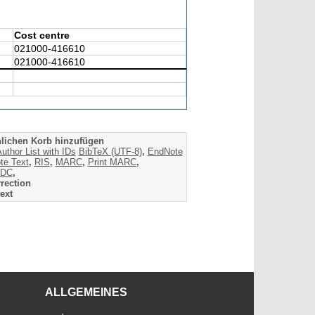
Cost centre
021000-416610
021000-416610
lichen Korb hinzufügen
uthor List with IDs
BibTeX (UTF-8)
,
EndNote
te Text
,
RIS
,
MARC
,
Print MARC
,
DC
,
rection
ext
ALLGEMEINES