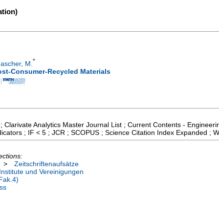
tion)
*
ascher, M.
Post-Consumer-Recycled Materials
; Clarivate Analytics Master Journal List ; Current Contents - Enginee
icators ; IF < 5 ; JCR ; SCOPUS ; Science Citation Index Expanded ; W
ections:
>
Zeitschriftenaufsätze
nstitute und Vereinigungen
Fak.4)
ss