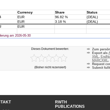
Currency
Share
Status
4
EUR
96.82 %
(DEAL)
EUR
3.18 %
(DEAL)
3
EUR
derung am 2026-05-30
Dieses Dokument bewerten:
Zum persön
Export als
A
XML
,
EndNo
MARCXML
,
Request cor
(Bisher nicht rezensiert)
Submit fullt
NTAKT
RWTH
PUBLICATIONS