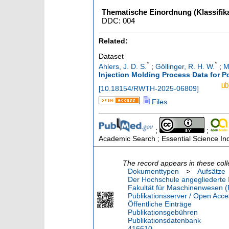
Thematische Einordnung (Klassifika
DDC: 004
Related:
Dataset
*
*
Ahlers, J. D. S.
;
Göllinger, R. H. W.
;
M
Injection Molding Process Data for 
[
10.18154/RWTH-2025-06809
]
Files
;
;
Academic Search ; Essential Science Ind
The record appears in these coll
Dokumenttypen
>
Aufsätze
Der Hochschule angegliederte I
Fakultät für Maschinenwesen (
Publikationsserver / Open Acce
Öffentliche Einträge
Publikationsgebühren
Publikationsdatenbank
416610