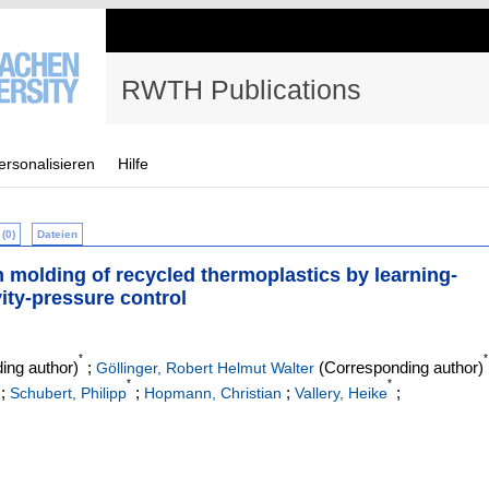
RWTH Publications
ersonalisieren
Hilfe
(0)
Dateien
n molding of recycled thermoplastics by learning-
ity-pressure control
*
*
ing author)
;
(Corresponding author)
Göllinger, Robert Helmut Walter
*
*
;
;
;
;
Schubert, Philipp
Hopmann, Christian
Vallery, Heike