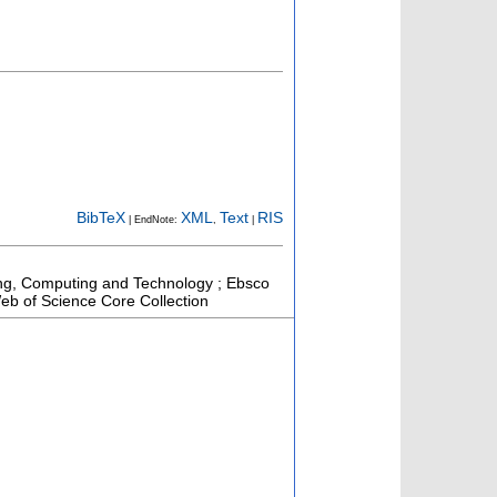
BibTeX
XML
Text
RIS
| EndNote:
,
|
ring, Computing and Technology ; Ebsco
eb of Science Core Collection