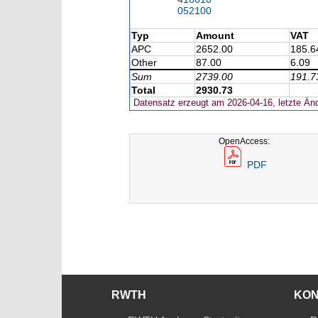
052100
Typ
Amount
VAT
APC
2652.00
185.6
Other
87.00
6.09
Sum
2739.00
191.7
Total
2930.73
Datensatz erzeugt am 2026-04-16, letzte Än
OpenAccess:
PDF
RWTH
KO