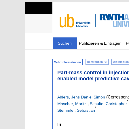
Suchen
Publizieren & Eintragen
P
Referenzen (0)
Diskussion 
Mehr Informationen
Part-mass control in injectio
enabled model predictive cav
(Correspond
Ahlers, Jens Daniel Simon
*
;
Mascher, Moritz
Schulte, Christopher
*
Stemmler, Sebastian
In