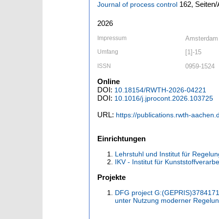
162,
Seiten/
Journal of process control
2026
Impressum
Amsterdam [
Umfang
[1]-15
ISSN
0959-1524
Online
DOI:
10.18154/RWTH-2026-04221
DOI:
10.1016/j.jprocont.2026.103725
URL:
https://publications.rwth-aachen
Einrichtungen
Lehrstuhl und Institut für Regelu
IKV - Institut für Kunststoffverar
Projekte
DFG project G:(GEPRIS)37841713
unter Nutzung moderner Regelun