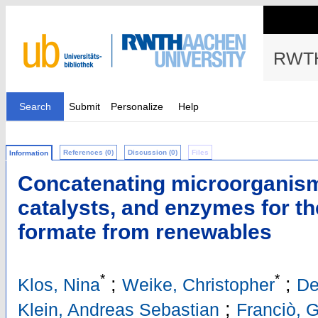
RWTH
Search
Submit
Personalize
Help
References (0)
Discussion (0)
Files
Information
Concatenating microorganism
catalysts, and enzymes for th
formate from renewables
*
*
;
;
Klos, Nina
Weike, Christopher
De
;
Klein, Andreas Sebastian
Franciò, G