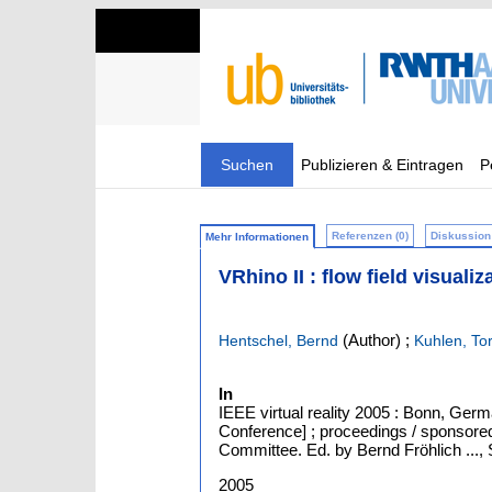
Suchen
Publizieren & Eintragen
P
Referenzen (0)
Diskussion 
Mehr Informationen
VRhino II : flow field visuali
(Author)
;
Hentschel, Bernd
Kuhlen, To
In
IEEE virtual reality 2005 : Bonn, Germ
Conference] ; proceedings / sponsore
Committee. Ed. by Bernd Fröhlich ..., 
2005