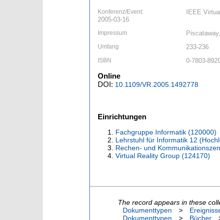
Konferenz/Event:
IEEE Virtua
2005-03-16
Impressum
Piscataway,
Umfang
233-236
ISBN
0-7803-892
Online
DOI:
10.1109/VR.2005.1492778
Einrichtungen
Fachgruppe Informatik (120000)
Lehrstuhl für Informatik 12 (Hoc
Rechen- und Kommunikationszen
Virtual Reality Group (124170)
The record appears in these coll
Dokumenttypen
>
Ereigniss
Dokumenttypen
>
Bücher