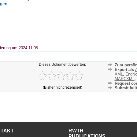
ngen
derung am 2024-11-05
Dieses Dokument bewerten:
Zum persön
Export als
A
XML
,
EndNo
MARCXML
,
Request cor
(Bisher nicht rezensiert)
Submit fullt
NTAKT
RWTH
PUBLICATIONS