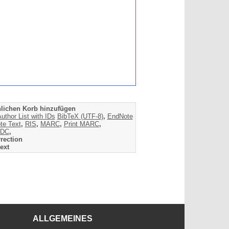
lichen Korb hinzufügen
uthor List with IDs
BibTeX (UTF-8)
,
EndNote
te Text
,
RIS
,
MARC
,
Print MARC
,
DC
,
rection
ext
ALLGEMEINES