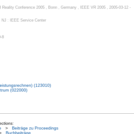
l Reality Conference 2005 , Bonn , Germany , IEEE VR 2005 , 2005-03-12 -
 NJ : IEEE Service Center
9-8
hleistungsrechnen) (123010)
trum (022000)
ections:
e
>
Beiträge zu Proceedings
>
Buchbeiträge