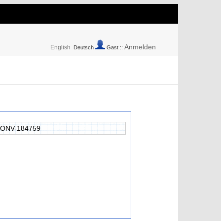
Anmelden
English
Deutsch
Gast ::
ONV-184759