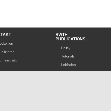
NTAKT
RWTH
PUBLICATIONS
edaktion
Policy
ublizieren
Tutorials
dministration
Leitfaden