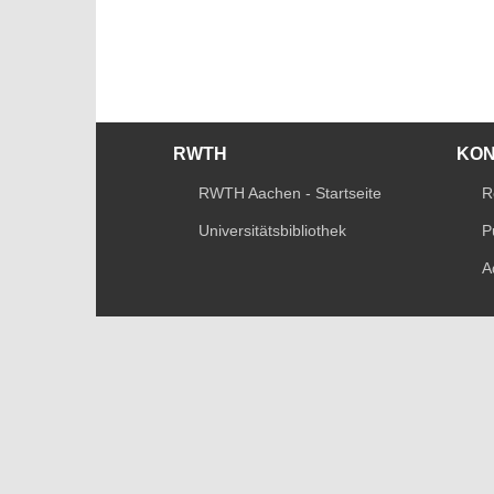
RWTH
KO
RWTH Aachen - Startseite
R
Universitätsbibliothek
P
A