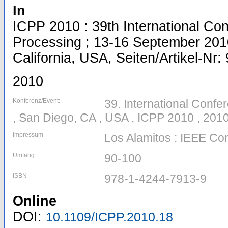
In
ICPP 2010 : 39th International Con
Processing ; 13-16 September 201
California, USA, Seiten/Artikel-Nr:
2010
Konferenz/Event:
39. International Confe
, San Diego, CA , USA , ICPP 2010 , 201
Impressum
Los Alamitos : IEEE Co
Umfang
90-100
ISBN
978-1-4244-7913-9
Online
DOI:
10.1109/ICPP.2010.18