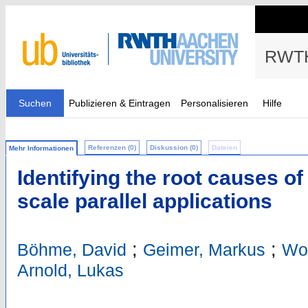
RWTH
Suchen
Publizieren & Eintragen
Personalisieren
Hilfe
Referenzen (0)
Diskussion (0)
Dateien
Mehr Informationen
Identifying the root causes of 
scale parallel applications
;
;
Böhme, David
Geimer, Markus
Wol
Arnold, Lukas