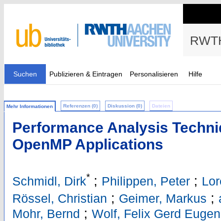
RWTH
Suchen
Publizieren & Eintragen
Personalisieren
Hilfe
Referenzen (0)
Diskussion (0)
Dateien
Mehr Informationen
Performance Analysis Techni
OpenMP Applications
*
;
;
Schmidl, Dirk
Philippen, Peter
Lor
;
;
Rössel, Christian
Geimer, Markus
;
Mohr, Bernd
Wolf, Felix Gerd Eugen