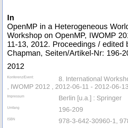
In
OpenMP in a Heterogeneous World :
Workshop on OpenMP, IWOMP 2012
11-13, 2012. Proceedings / edited
Chapman, Seiten/Artikel-Nr: 196-2
2012
Konferenz/Event:
8. International Works
, IWOMP 2012 , 2012-06-11 - 2012-06-1
Impressum
Berlin [u.a.] : Springer
Umfang
196-209
ISBN
978-3-642-30960-1, 97