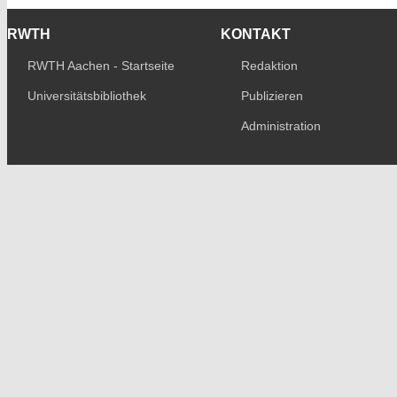
RWTH
KONTAKT
RWTH Aachen - Startseite
Redaktion
Universitätsbibliothek
Publizieren
Administration