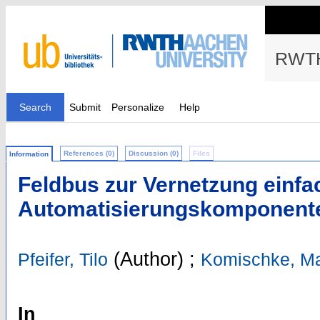
RWTH
Search
Submit
Personalize
Help
References (0)
Discussion (0)
Files
Information
Feldbus zur Vernetzung einfa
Automatisierungskomponent
(Author)
;
Pfeifer, Tilo
Komischke, Ma
In