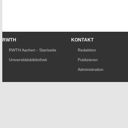
RWTH
KONTAKT
RWTH Aachen - Startseite
Redaktion
Universitätsbibliothek
Publizieren
Administration