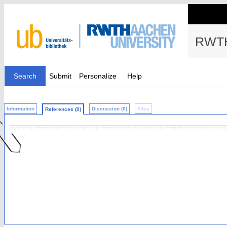
RWTH
Search
Submit
Personalize
Help
Information
Discussion (0)
Files
References (0)