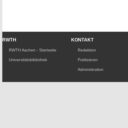
RWTH
KONTAKT
RWTH Aachen - Startseite
Redaktion
Universitätsbibliothek
Publizieren
Administration