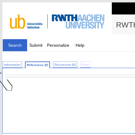
RWTH
Search
Submit
Personalize
Help
Information
Discussion (0)
Files
References (0)