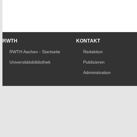
RWTH
KONTAKT
RWTH Aachen - Startseite
Redaktion
Universitätsbibliothek
Publizieren
Administration