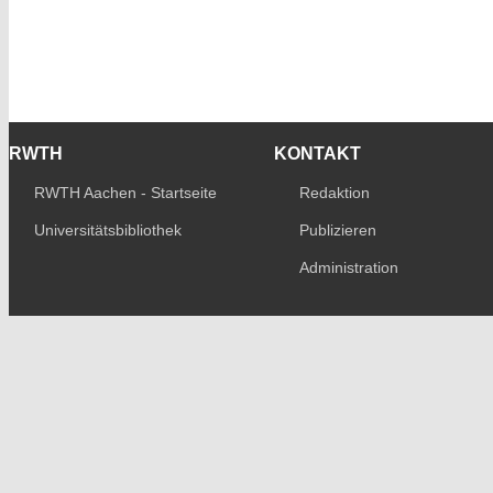
RWTH
KONTAKT
RWTH Aachen - Startseite
Redaktion
Universitätsbibliothek
Publizieren
Administration