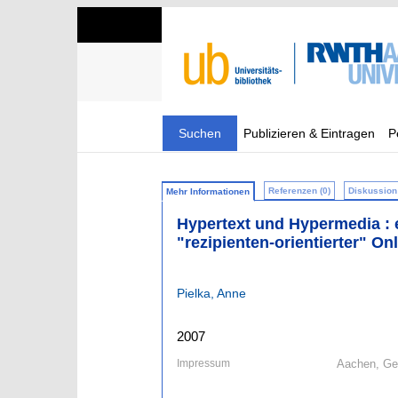
Suchen
Publizieren & Eintragen
P
Referenzen (0)
Diskussion 
Mehr Informationen
Hypertext und Hypermedia : e
"rezipienten-orientierter" O
Pielka, Anne
2007
Impressum
Aachen, Ge