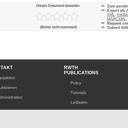
Dieses Dokument bewerten:
Zum persön
Export als
A
XML
,
EndNo
MARCXML
,
Request cor
(Bisher nicht rezensiert)
Submit fullt
NTAKT
RWTH
PUBLICATIONS
edaktion
Policy
ublizieren
Tutorials
dministration
Leitfaden