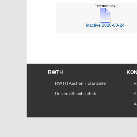
Externer link:
inactive 2020-03-24
RWTH
KO
RWTH Aachen - Startseite
R
Universitätsbibliothek
P
A