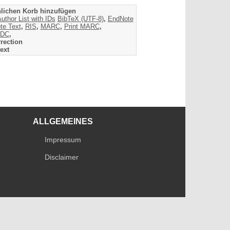
lichen Korb hinzufügen
uthor List with IDs
BibTeX (UTF-8)
,
EndNote
te Text
,
RIS
,
MARC
,
Print MARC
,
DC
,
rection
ext
ALLGEMEINES
Impressum
Disclaimer