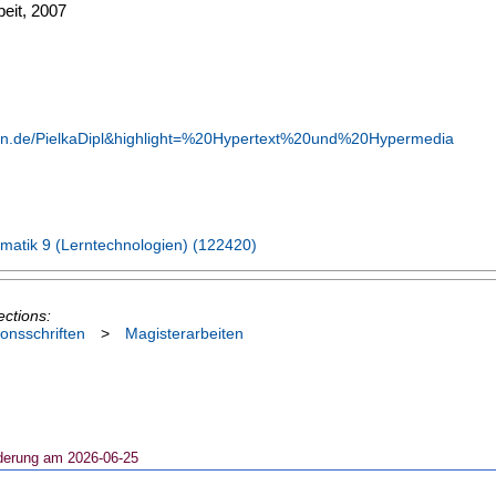
eit, 2007
achen.de/PielkaDipl&highlight=%20Hypertext%20und%20Hypermedia
matik 9 (Lerntechnologien) (122420)
ections:
ionsschriften
>
Magisterarbeiten
derung am 2026-06-25