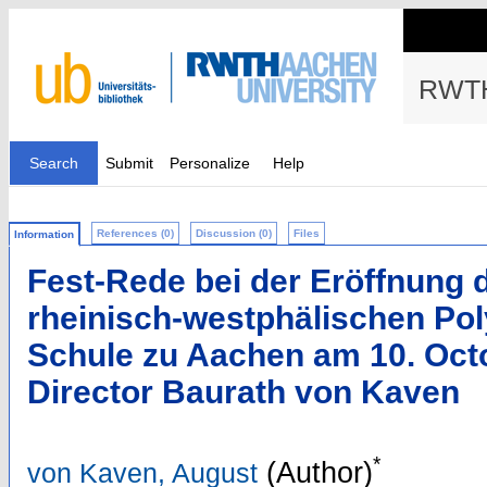
RWTH
Search
Submit
Personalize
Help
References (0)
Discussion (0)
Files
Information
Fest-Rede bei der Eröffnung 
rheinisch-westphälischen Po
Schule zu Aachen am 10. Oct
Director Baurath von Kaven
*
(Author)
von Kaven, August