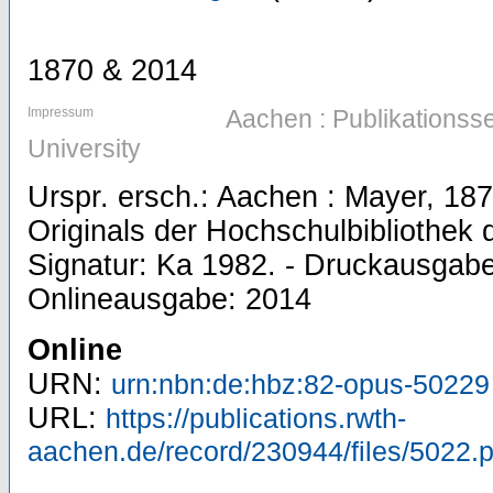
1870 & 2014
Impressum
Aachen : Publikations
University
Urspr. ersch.: Aachen : Mayer, 1870
Originals der Hochschulbibliothe
Signatur: Ka 1982. - Druckausgabe
Onlineausgabe: 2014
Online
URN:
urn:nbn:de:hbz:82-opus-50229
URL:
https://publications.rwth-
aachen.de/record/230944/files/5022.p