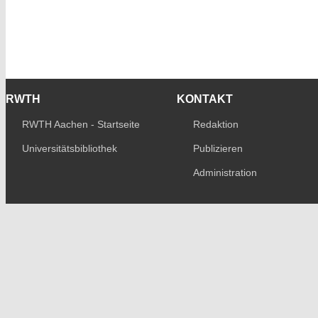
RWTH
KONTAKT
RWTH Aachen - Startseite
Redaktion
Universitätsbibliothek
Publizieren
Administration