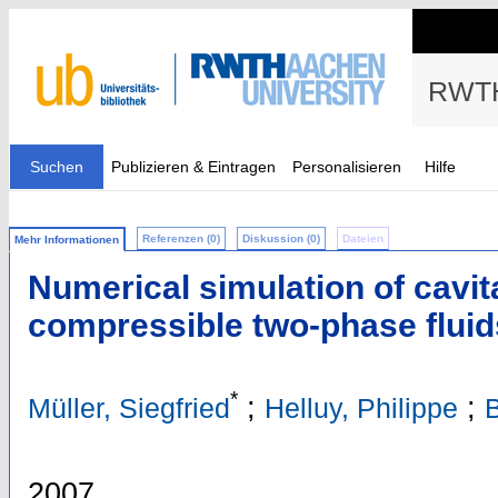
RWTH
Suchen
Publizieren & Eintragen
Personalisieren
Hilfe
Referenzen (0)
Diskussion (0)
Dateien
Mehr Informationen
Numerical simulation of cavit
compressible two-phase fluid
*
;
;
Müller, Siegfried
Helluy, Philippe
2007