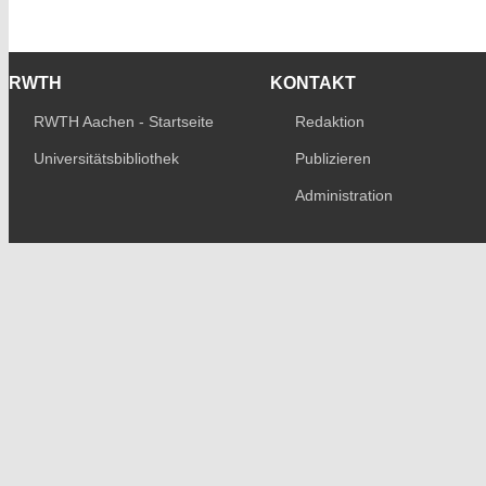
RWTH
KONTAKT
RWTH Aachen - Startseite
Redaktion
Universitätsbibliothek
Publizieren
Administration