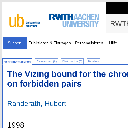
RWTH
Suchen
Publizieren & Eintragen
Personalisieren
Hilfe
Referenzen (0)
Diskussion (0)
Dateien
Mehr Informationen
The Vizing bound for the ch
on forbidden pairs
Randerath, Hubert
1998