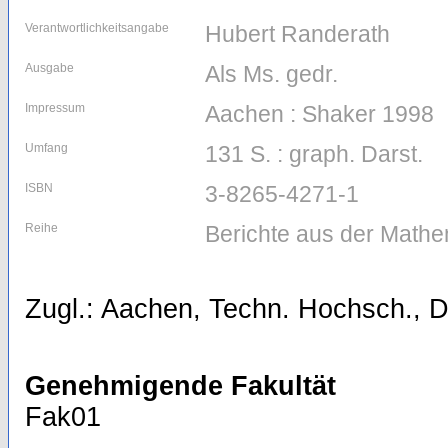
Verantwortlichkeitsangabe
Hubert Randerath
Ausgabe
Als Ms. gedr.
Impressum
Aachen : Shaker 1998
Umfang
131 S. : graph. Darst.
ISBN
3-8265-4271-1
Reihe
Berichte aus der Mathe
Zugl.: Aachen, Techn. Hochsch., D
Genehmigende Fakultät
Fak01