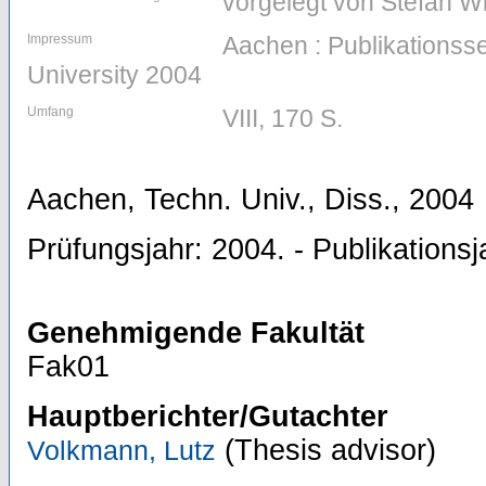
vorgelegt von Stefan W
Impressum
Aachen : Publikations
University 2004
Umfang
VIII, 170 S.
Aachen, Techn. Univ., Diss., 2004
Prüfungsjahr: 2004. - Publikationsj
Genehmigende Fakultät
Fak01
Hauptberichter/Gutachter
(Thesis advisor)
Volkmann, Lutz