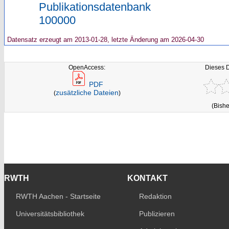
Publikationsdatenbank
100000
Datensatz erzeugt am 2013-01-28, letzte Änderung am 2026-04-30
OpenAccess:
Dieses 
PDF
zusätzliche Dateien
(
)
(Bishe
RWTH
KONTAKT
RWTH Aachen - Startseite
Redaktion
Universitätsbibliothek
Publizieren