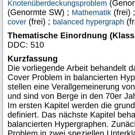
(Genor
Knotenüberdeckungsproblem
(Genormte SW) ;
(frei) 
Mathematik
(frei) ;
(fr
cover
balanced hypergraph
Thematische Einordnung (Klassi
DDC: 510
Kurzfassung
Die vorliegende Arbeit behandelt 
Cover Problem in balancierten Hy
stellen eine Verallgemeinerung von
und sind von Berge in den 70er Jah
Im ersten Kapitel werden die grun
definiert. Das nächste Kapitel beh
balancierten Hypergraphen. Zunäc
Problem in zwei speziellen Unterk