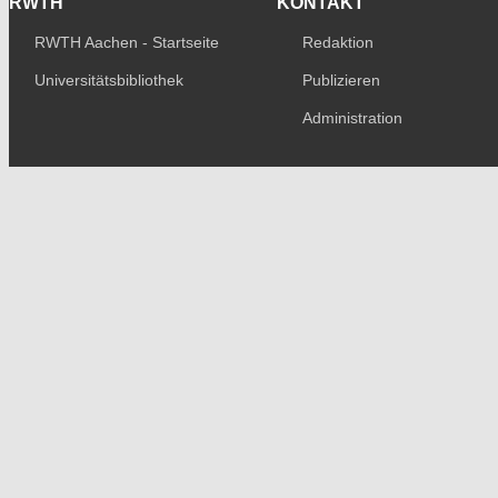
RWTH
KONTAKT
RWTH Aachen - Startseite
Redaktion
Universitätsbibliothek
Publizieren
Administration