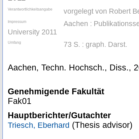
Verantwortlichkeitsangabe
vorgelegt von Robert B
Impressum
Aachen : Publikations
University 2011
Umfang
73 S. : graph. Darst.
Aachen, Techn. Hochsch., Diss., 
Genehmigende Fakultät
Fak01
Hauptberichter/Gutachter
(Thesis advisor)
Triesch, Eberhard