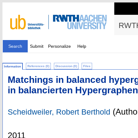
RWTH
Search
Submit
Personalize
Help
References (0)
Discussion (0)
Files
Information
Matchings in balanced hyper
in balancierten Hypergraphen
(Autho
Scheidweiler, Robert Berthold
2011