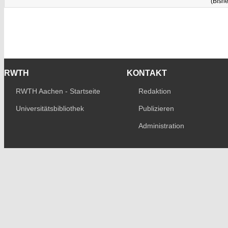
(Bishe
RWTH
KONTAKT
RWTH Aachen - Startseite
Redaktion
Universitätsbibliothek
Publizieren
Administration