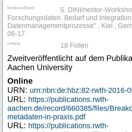
Konferenz/Event:
5. DINI/nestor-Worksh
Forschungsdaten. Bedarf und Integration
Datenmanagementprozesse" , Kiel , Germ
06-17
Umfang
18 Folien
Zweitveröffentlicht auf dem Publi
Aachen University
Online
URN:
urn:nbn:de:hbz:82-rwth-2016-
URL:
https://publications.rwth-
aachen.de/record/660385/files/Break
metadaten-in-praxis.pdf
URL:
https://publications.rwth-