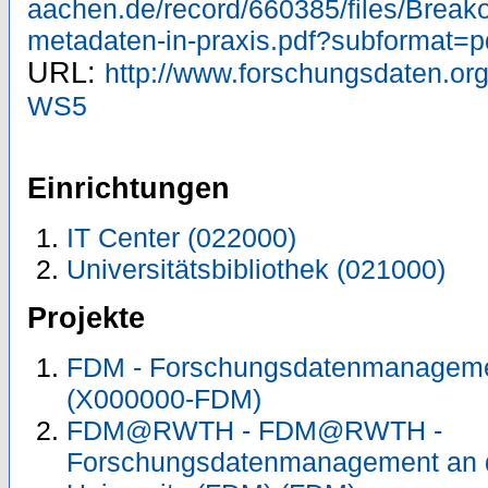
aachen.de/record/660385/files/Break
metadaten-in-praxis.pdf?subformat=p
URL:
http://www.forschungsdaten.org
WS5
Einrichtungen
IT Center (022000)
Universitätsbibliothek (021000)
Projekte
FDM - Forschungsdatenmanagem
(X000000-FDM)
FDM@RWTH - FDM@RWTH -
Forschungsdatenmanagement an